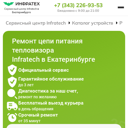
+7 (343) 226-93-53
Сервисный центр Infratech
в
Ежедневно с 9:00 до 21:00
Екатеринбурге
Сервисный центр Infratech
Каталог устройств
Рем
Ремонт цепи питания
тепловизора
Infratech в Екатеринбурге
Официальный сервис
Гарантийное обслуживание
до 3 лет
Диагностика за наш счет,
ремонт по желанию
Бесплатный выезд курьера
в день обращения
Срочный ремонт
от 35 минут