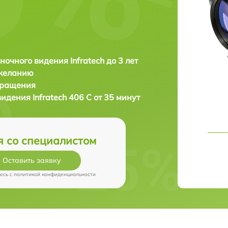
ночного видения Infratech до 3 лет
 желанию
бращения
 видения
Infratech 406 С от 35 минут
я со специалистом
Оставить заявку
есь c
политикой конфиденциальности