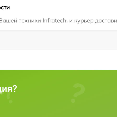
сти
шей техники Infratech, и курьер достави
ция?