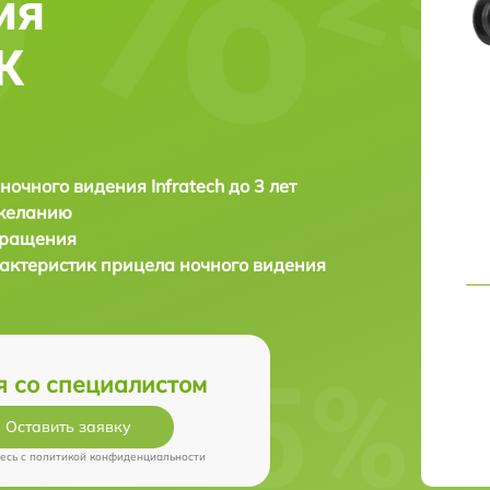
ия
ДК
ночного видения Infratech до 3 лет
 желанию
бращения
актеристик прицела ночного видения
я со специалистом
Оставить заявку
есь c
политикой конфиденциальности