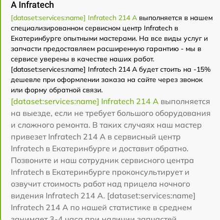
А Infratech
[dataset:services:name] Infratech 214 А
выполняется в нашем
специализированном сервисном центр Infratech в
Екатеринбурге опытными мастерами. На все виды услуг и
запчасти предоставляем расширенную гарантию - мы в
сервисе уверены в качестве наших работ.
[dataset:services:name] Infratech 214 А будет стоить на -15%
дешевле при оформлении заказа на сайте через звонок
или форму обратной связи.
[dataset:services:name] Infratech 214 А
выполняется
на выезде, если не требует большого оборудования
и сложного ремонта. В таких случаях наш мастер
привезет Infratech 214 А в сервисный центр
Infratech в Екатеринбурге и доставит обратно.
Позвоните и наш сотрудник сервисного центра
Infratech в Екатеринбурге проконсультирует и
озвучит стоимость работ над прицела ночного
видения Infratech 214 А. [dataset:services:name]
Infratech 214 А по нашей статистике в среднем
занимает 3-4 часа при наличии запчастей.