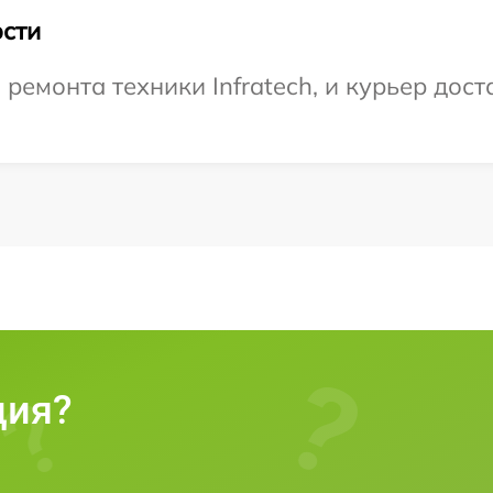
сти
емонта техники Infratech, и курьер доста
ция?