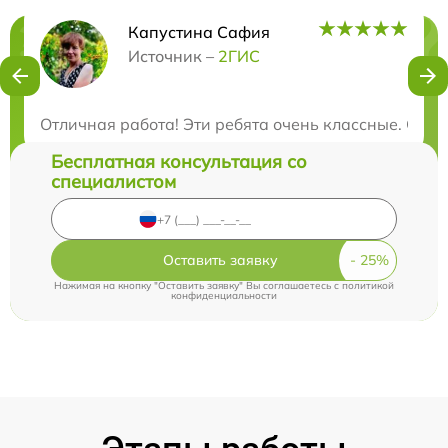
Капустина Сафия
Нужна консультация?
Источник –
2ГИС
Закажите бесплатную консультацию
Отличная работа! Эти ребята очень классные. Серв
Бесплатная консультация со
специалистом
Оставить заявку
Нажимая на кнопку "Оставить заявку" Вы соглашаетесь c
политикой
конфиденциальности