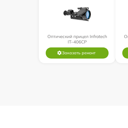
Оптический прицел Infratech
О
IT–406СP
Заказать ремонт