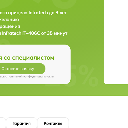
ого прицела Infratech до 3 лет
 желанию
бращения
а
Infratech IT–406С от 35 минут
я со специалистом
Оставить заявку
есь c
политикой конфиденциальности
Гарантия
Контакты