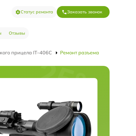
Статус ремонта
Заказать звонок
ы
Отзывы
кого прицела IT–406С
Ремонт разъема