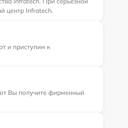
ва Infratech. При серьезной
 центр Infratech.
от и приступим к
абот Вы получите фирменный