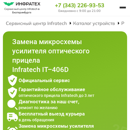
+7 (343) 226-93-53
Сервисный центр Infratech
в
Ежедневно с 9:00 до 21:00
Екатеринбурге
Сервисный центр Infratech
Каталог устройств
Рем
Замена микросхемы
усилителя оптического
прицела
Infratech IT–406D
Официальный сервис
Гарантийное обслуживание
оптического прицела Infratech до 3 лет
Диагностика за наш счет,
ремонт по желанию
Бесплатный выезд курьера
в день обращения
Замена микросхемы усилителя