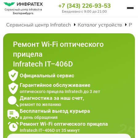
+7 (343) 226-93-53
Сервисный центр Infratech
в
Ежедневно с 9:00 до 21:00
Екатеринбурге
Сервисный центр Infratech
Каталог устройств
Рем
Ремонт Wi-Fi оптического
прицела
Infratech IT–406D
Официальный сервис
Гарантийное обслуживание
оптического прицела Infratech до 3 лет
Диагностика за наш счет,
ремонт по желанию
Бесплатный выезд курьера
в день обращения
Ремонт Wi-Fi оптического прицела
Infratech IT–406D от 35 минут