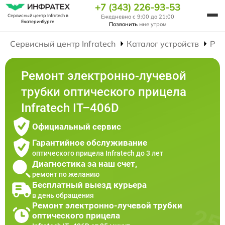
+7 (343) 226-93-53
Сервисный центр Infratech
в
Ежедневно с 9:00 до 21:00
Екатеринбурге
Позвонить
мне утром
Сервисный центр Infratech
Каталог устройств
Рем
Ремонт электронно-лучевой
трубки оптического прицела
Infratech IT–406D
Официальный сервис
Гарантийное обслуживание
оптического прицела Infratech до 3 лет
Диагностика за наш счет,
ремонт по желанию
Бесплатный выезд курьера
в день обращения
Ремонт электронно-лучевой трубки
оптического прицела