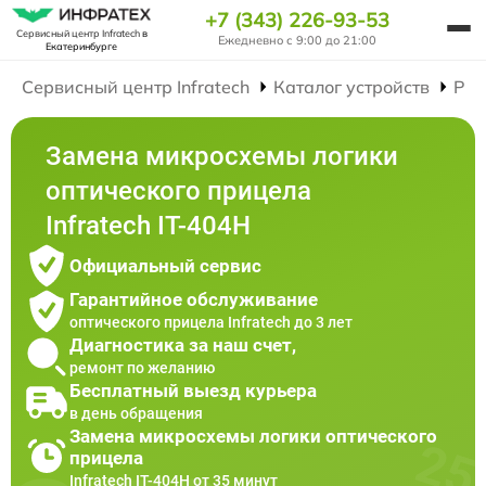
+7 (343) 226-93-53
Сервисный центр Infratech
в
Ежедневно с 9:00 до 21:00
Екатеринбурге
Сервисный центр Infratech
Каталог устройств
Рем
Замена микросхемы логики
оптического прицела
Infratech IT-404H
Официальный сервис
Гарантийное обслуживание
оптического прицела Infratech до 3 лет
Диагностика за наш счет,
ремонт по желанию
Бесплатный выезд курьера
в день обращения
Замена микросхемы логики оптического
прицела
Infratech IT-404H от 35 минут