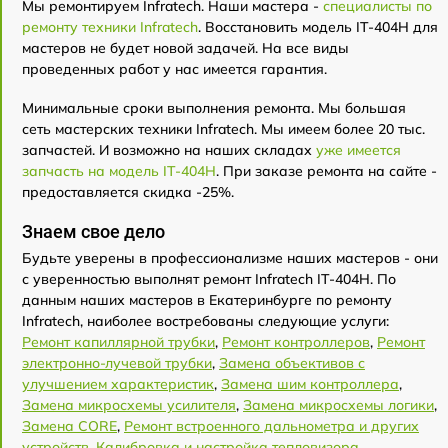
Мы ремонтируем Infratech. Наши мастера -
специалисты по
ремонту техники Infratech
. Восстановить модель IT-404H для
мастеров не будет новой задачей. На все виды
проведенных работ у нас имеется гарантия.
Минимальные сроки выполнения ремонта. Мы большая
сеть мастерских техники Infratech. Мы имеем более 20 тыс.
запчастей. И возможно на наших складах
уже имеется
запчасть на модель IT-404H
. При заказе ремонта на сайте -
предоставляется скидка -25%.
Знаем свое дело
Будьте уверены в профессионализме наших мастеров - они
с уверенностью выполнят ремонт Infratech IT-404H. По
данным наших мастеров в Екатеринбурге по ремонту
Infratech, наиболее востребованы следующие услуги:
Ремонт капиллярной трубки
,
Ремонт контроллеров
,
Ремонт
электронно-лучевой трубки
,
Замена объективов с
улучшением характеристик
,
Замена шим контроллера
,
Замена микросхемы усилителя
,
Замена микросхемы логики
,
Замена CORE
,
Ремонт встроенного дальнометра и других
устройств
,
Калибровка и настройка тепловизора
.