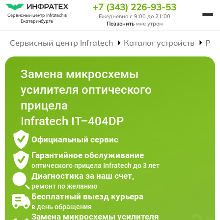
+7 (343) 226-93-53
Сервисный центр Infratech
в
Ежедневно с 9:00 до 21:00
Екатеринбурге
Позвонить
мне утром
Сервисный центр Infratech
Каталог устройств
Рем
Замена микросхемы
усилителя оптического
прицела
Infratech IT–404DP
Официальный сервис
Гарантийное обслуживание
оптического прицела Infratech до 3 лет
Диагностика за наш счет,
ремонт по желанию
Бесплатный выезд курьера
в день обращения
Замена микросхемы усилителя