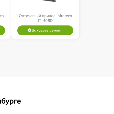
ch
Оптический прицел Infratech
IT–406D
Заказать ремонт
нбурге