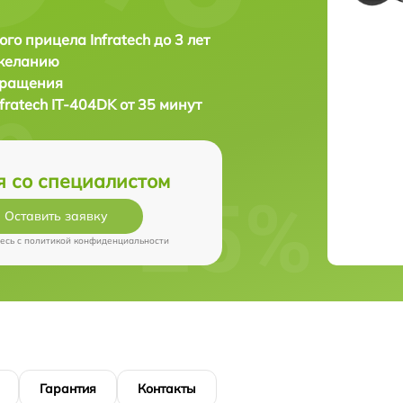
ого прицела Infratech до 3 лет
 желанию
бращения
nfratech IT-404DK от 35 минут
я со специалистом
Оставить заявку
есь c
политикой конфиденциальности
Гарантия
Контакты