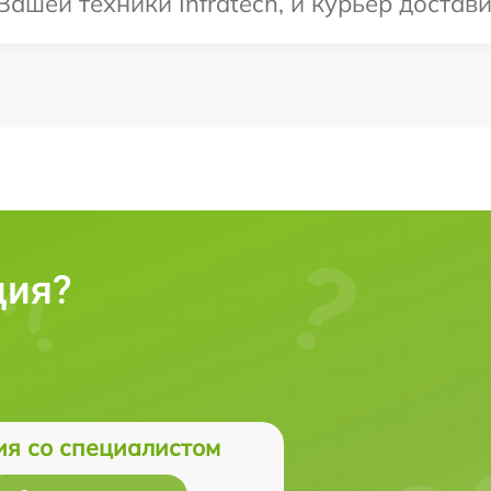
шей техники Infratech, и курьер достави
ция?
ия со специалистом