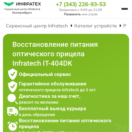
+7 (343) 226-93-53
Сервисный центр Infratech
в
Ежедневно с 9:00 до 21:00
Екатеринбурге
Позвонить
мне утром
Сервисный центр Infratech
Каталог устройств
Рем
Восстановление питания
оптического прицела
Infratech IT-404DK
Официальный сервис
Гарантийное обслуживание
оптического прицела Infratech до 3 лет
Диагностика за наш счет,
ремонт по желанию
Бесплатный выезд курьера
в день обращения
Восстановление питания оптического
прицела