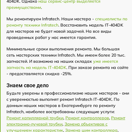
404DK. Однако
наш сервис-центр выделяется
преимуществами
.
Мы ремонтируем Infratech. Наши мастера -
специалисты по
ремонту техники Infratech
. Восстановить модель IT-404DK
для мастеров не будет новой задачей. На все виды
проведенных работ у нас имеется гарантия.
Минимальные сроки выполнения ремонта. Мы большая
сеть мастерских техники Infratech. Мы имеем более 20 тыс.
запчастей. И возможно на наших складах
уже имеется
запчасть на модель IT-404DK
. При заказе ремонта на сайте
- предоставляется скидка -25%.
Знаем свое дело
Будьте уверены в профессионализме наших мастеров - они
с уверенностью выполнят ремонт Infratech IT-404DK. По
данным наших мастеров в Екатеринбурге по ремонту
Infratech, наиболее востребованы следующие услуги:
Ремонт капиллярной трубки
,
Ремонт контроллеров
,
Ремонт
электронно-лучевой трубки
,
Замена объективов с
улучшением характеристик
,
Замена шим контроллера
,