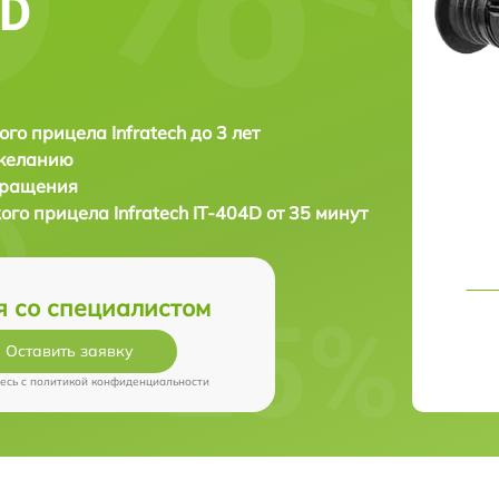
4D
ого прицела Infratech до 3 лет
 желанию
бращения
кого прицела
Infratech IT-404D от 35 минут
я со специалистом
Оставить заявку
есь c
политикой конфиденциальности