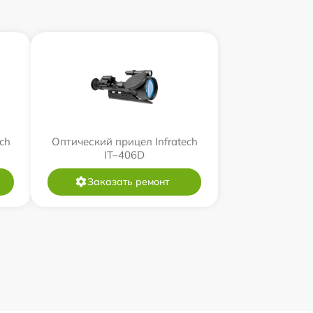
ch
Оптический прицел Infratech
IT–406D
Заказать ремонт