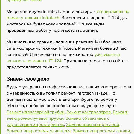
Мы ремонтируем Infratech. Наши мастера -
специалисты по
ремонту техники Infratech
. Восстановить модель IT-124 для
мастеров не будет новой задачей. На все виды
проведенных работ у нас имеется гарантия.
Минимальные сроки выполнения ремонта. Мы большая
сеть мастерских техники Infratech. Мы имеем более 20 тыс.
запчастей. И возможно на наших складах
уже имеется
запчасть на модель IT-124
. При заказе ремонта на сайте -
предоставляется скидка -25%.
Знаем свое дело
Будьте уверены в профессионализме наших мастеров - они
с уверенностью выполнят ремонт Infratech IT-124. По
данным наших мастеров в Екатеринбурге по ремонту
Infratech, наиболее востребованы следующие услуги:
Ремонт капиллярной трубки
,
Ремонт контроллеров
,
Ремонт
электронно-лучевой трубки
,
Замена объективов с
улучшением характеристик
,
Замена шим контроллера
,
Замена микросхемы усилителя
,
Замена микросхемы логики
,