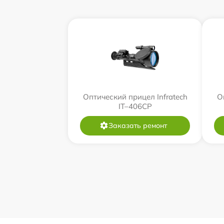
Оптический прицел Infratech
О
IT–406СP
Заказать ремонт