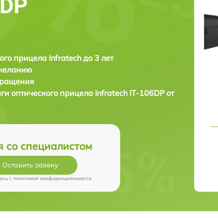
6DP
ого прицела Infratech до 3 лет
 желанию
бращения
аги оптического прицела
Infratech IT-106DP от
я со специалистом
Оставить заявку
есь c
политикой конфиденциальности