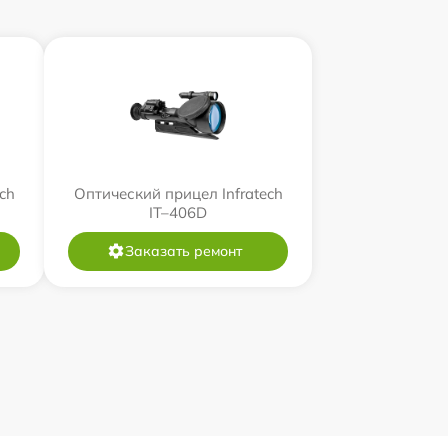
ch
Оптический прицел Infratech
IT–406D
Заказать ремонт